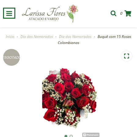
0
Início
-
Dia dos Namorados
-
Dia dos Namorados
-
Buquê com 15 Rosas
Colombianas
ESGOTADO