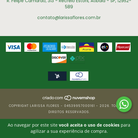
R. Felipe Camarão, 313 - Recreio Estoril, Atibaia - SP, 12952-
589
contato@larissaflores.com.br
COPYRIGHT LARISSA FLORES - 04539957000161 - 2026. TODOS OS
DIREITOS RESERVADOS.
Ao navegar por este site
você aceita o uso de cookies
para
agilizar a sua experiência de compra.