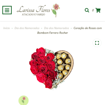
0
Início
-
Dia dos Namorados
-
Dia dos Namorados
-
Coração de Rosas com
Bombom Ferrero Rocher