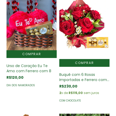
Urso de Coração Eu Te
Amo com Ferrero com 8
Buquê com 6 Rosas
R$120,00
Importadas e Ferrero com
8
DIA DOS NAMORADOS
R$230,00
2
x de
R$115,00
sem juros
COM CHOCOLATE