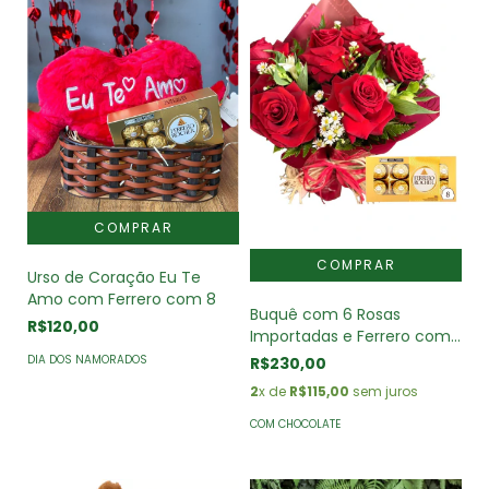
Urso de Coração Eu Te
Amo com Ferrero com 8
Buquê com 6 Rosas
R$120,00
Importadas e Ferrero com
8
DIA DOS NAMORADOS
R$230,00
2
x de
R$115,00
sem juros
COM CHOCOLATE