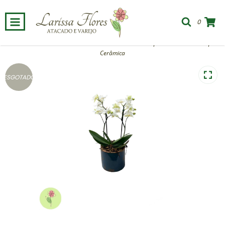
0
Início
-
Para sua casa
-
Flores de Corte
-
Mini Orquídea Branca Cachepô
Cerâmica
ESGOTADO